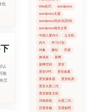
数也
title惩罚
wordpress
wordpress主题
wordpress同步QQ空间
wordpress相关文章
中国人爱内斗
云主机
内斗
学习计划
p下
对象
建站
开源
换域名
新网
新网空间
景安
默认
景安VPS
景安备案
可能
景安服务器
景安机房
夹芯
景安火星二代
景安财富主机
河南双线
火星二代
百度穿越
百度贴吧