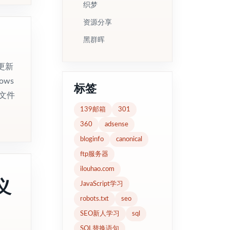
织梦
资源分享
黑群晖
更新
ws
标签
文件
139邮箱
301
360
adsense
bloginfo
canonical
ftp服务器
ilouhao.com
定义
JavaScript学习
robots.txt
seo
SEO新人学习
sql
SQL替换语句