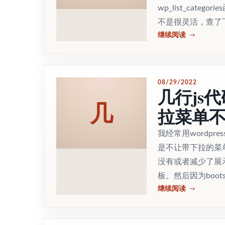
wp_list_cat
不是很灵活，查了下资料，这
继续阅读
08/29/2022
几行js代码
几
拉菜单
我经常用wordpr
是不让带下拉的菜
没有或者减少了展
板。然后因为bootstr
继续阅读