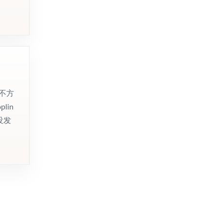
,不方
in
没发