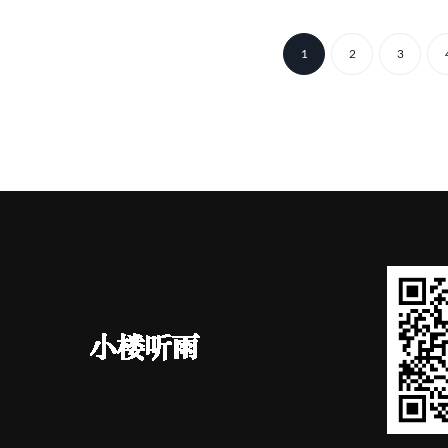
Posts
1
2
3
pagination