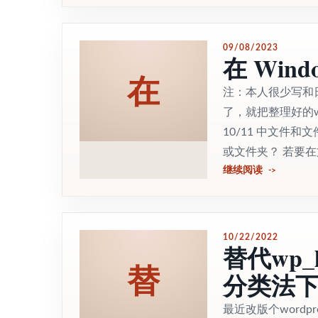
09/08/2023
在 Win
在
注：本人很少写和
了，就把整理好的w
10/11 中文件
或文件夹？ 若要在文
继续阅读
10/22/2022
替代wp_l
替
分类法
最近改版个word