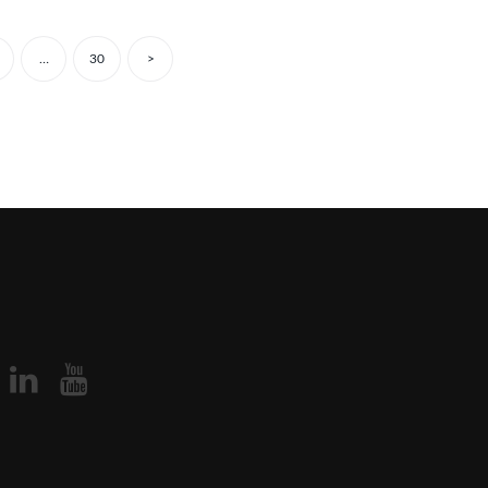
…
30
>