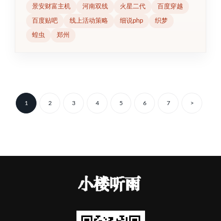
景安财富主机
河南双线
火星二代
百度穿越
百度贴吧
线上活动策略
细说php
织梦
蝗虫
郑州
Posts
pagination
1
2
3
4
5
6
7
>