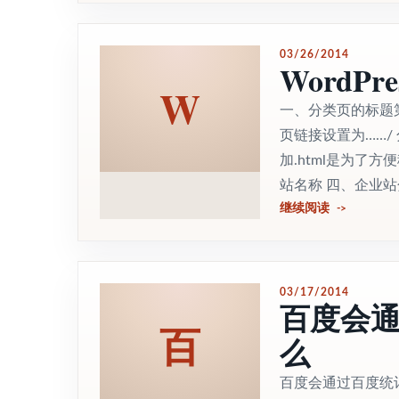
03/26/2014
WordP
W
一、分类页的标题
页链接设置为……/
加.html是为了
站名称 四、企业站
继续阅读
03/17/2014
百度会
百
么
百度会通过百度统