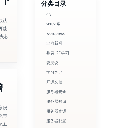
分类目录
diy
默认
seo探索
可能
wordpress
夹芯
业内新闻
娄昊IDC学习
娄昊说
学习笔记
增
开源文档
服务器安全
服务器知识
章没
服务器资源
然带
服务器配置
/主