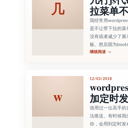
几
拉菜单
我经常用wordpr
是不让带下拉的菜
没有或者减少了展
板。然后因为bootstr
继续阅读
12/03/2018
word
w
加定时
借用过一位高手的
法推送。有时候我
你，会用到定时发