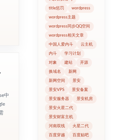
title惩罚
wordpress
wordpress主题
wordpress同步QQ空间
wordpress相关文章
中国人爱内斗
云主机
内斗
学习计划
对象
建站
开源
务
换域名
新网
新网空间
景安
景安VPS
景安备案
se中
景安服务器
景安机房
le
景安火星二代
需
景安财富主机
河南双线
火星二代
百度穿越
百度贴吧