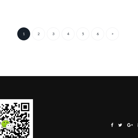
Posts
1
2
3
4
5
6
>
pagination