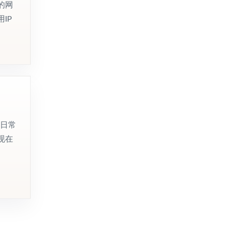
的网
IP
己日常
出现在