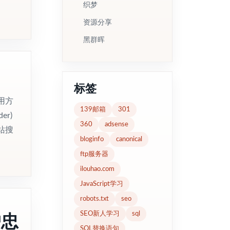
织梦
资源分享
黑群晖
标签
用方
139邮箱
301
r)
360
adsense
站搜
bloginfo
canonical
ftp服务器
ilouhao.com
JavaScript学习
robots.txt
seo
户忠
SEO新人学习
sql
SQL替换语句