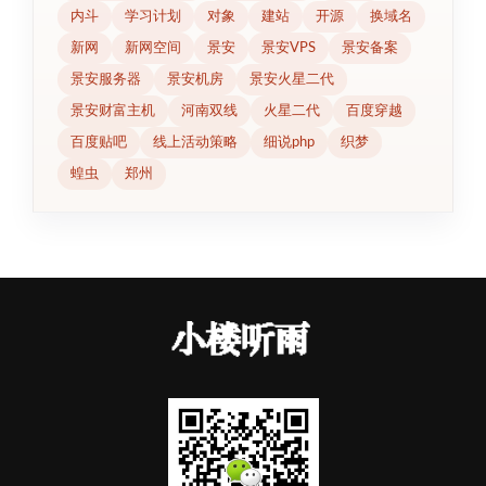
内斗
学习计划
对象
建站
开源
换域名
新网
新网空间
景安
景安VPS
景安备案
景安服务器
景安机房
景安火星二代
景安财富主机
河南双线
火星二代
百度穿越
百度贴吧
线上活动策略
细说php
织梦
蝗虫
郑州