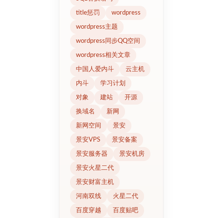
title惩罚
wordpress
wordpress主题
wordpress同步QQ空间
wordpress相关文章
中国人爱内斗
云主机
内斗
学习计划
对象
建站
开源
换域名
新网
新网空间
景安
景安VPS
景安备案
景安服务器
景安机房
景安火星二代
景安财富主机
河南双线
火星二代
百度穿越
百度贴吧