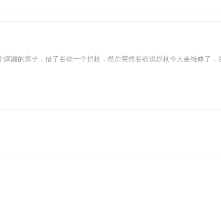
个蹒跚的瘸子，借了谷歌一个拐杖，然后突然谷歌说拐杖今天要维修了，