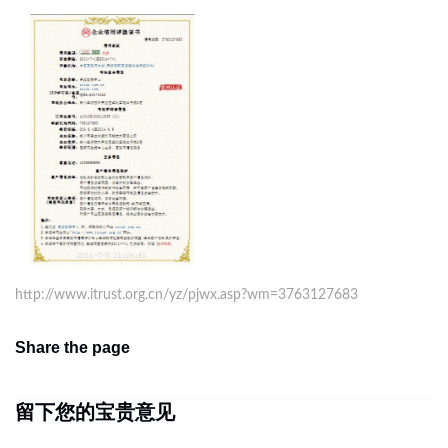
http://www.itrust.org.cn/yz/pjwx.asp?wm=3763127683
Share the page
留下您的宝贵意见