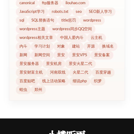
canonical
ftp服务器
ilouhao.com
JavaScript学习
robots.txt
seo
SEO新人学习
sql
SQL替换语句
title惩罚
wordpress
wordpress主题
wordpress同步QQ空间
wordpress相关文章
中国人爱内斗
云主机
内斗
学习计划
对象
建站
开源
换域名
新网
新网空间
景安
景安VPS
景安备案
景安服务器
景安机房
景安火星二代
景安财富主机
河南双线
火星二代
百度穿越
百度贴吧
线上活动策略
细说php
织梦
蝗虫
郑州