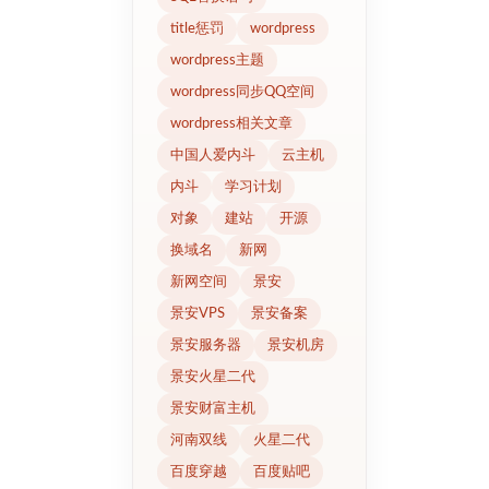
title惩罚
wordpress
wordpress主题
wordpress同步QQ空间
wordpress相关文章
中国人爱内斗
云主机
内斗
学习计划
对象
建站
开源
换域名
新网
新网空间
景安
景安VPS
景安备案
景安服务器
景安机房
景安火星二代
景安财富主机
河南双线
火星二代
百度穿越
百度贴吧