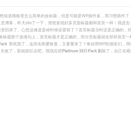
然知道模板里怎么简单的改标题，但是可能是WP插件多，用习惯插件了
意博客，昨天site了一下，突然发现好多页面标题都和首页一样！我进去
题变回来了。心想这难道是啥时候设置错了？首页标题当时还是正确的，
，替换标题那个选项勾上，首页标题才是正确的，而分页标题就全部和首页一
 Pack
害死我了，这排名刚要恢复，又要重来了？奉劝用WP的朋友们，用
名失效了，那就抓狂去吧。我现在把
Platinum SEO Pack
删除了，自己在模