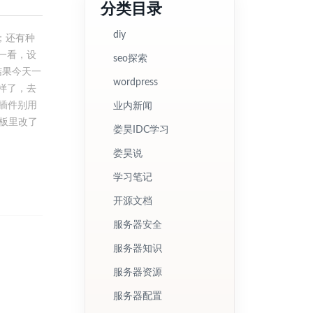
分类目录
diy
；还有种
一看，设
seo探索
结果今天一
wordpress
样了，去
插件别用
业内新闻
板里改了
娄昊IDC学习
娄昊说
学习笔记
开源文档
服务器安全
服务器知识
服务器资源
服务器配置