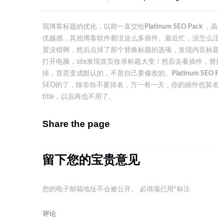
我博客标题的优化，以前一直交给
Platinum SEO Pack
，虽
优越感，其他博客软件都没这么多插件。最近忙，没怎么注
置没错啊，然后点掉了那个替换标题的选项，发现内页标
打开电脑，site发现首页收录标题大变！然后去看插件
掉，首页变成默认的，不是自己要修改的。
Platinum SEO
SEO的了，除非你不要排名，万一有一天，你的插件也莫
title，以后再也不用了。
Share the page
留下您的宝贵意见
您的电子邮箱地址不会被公开。
必填项已用
*
标注
评论