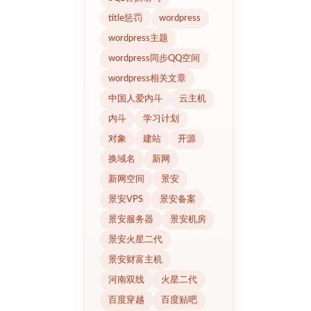
title惩罚
wordpress
wordpress主题
wordpress同步QQ空间
wordpress相关文章
中国人爱内斗
云主机
内斗
学习计划
对象
建站
开源
换域名
新网
新网空间
景安
景安VPS
景安备案
景安服务器
景安机房
景安火星二代
景安财富主机
河南双线
火星二代
百度穿越
百度贴吧