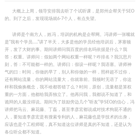
大概上上周，领导安排我去听了个试听课，是郑州企帮关于SEO
的。到了之后，发现现场就6-7个人，有点失望。
讲师是个南方人，姓冯，培训的机构是企帮网。冯讲师一张嘴就
是“我有个学员…..”讲了半天，大多是他的学员经他培训后，茅塞顿
开，发了大财的事。期间讲师问我百度的排名吗依据是什么？我
答：权重。讲师问：假如两个网站权重一样呢？咋排名？我沉思片
刻，答：不可能都一样的。讲师曰：假设一样呢？我语塞。讲师神
气的曰：时间，你做的早了，别人和你做的一样，照样超不过你，
还有网站流量，你的网站流量大，你就靠前。我顿时无语了，你这
样和我偷换概念，我不啥都答错了么？时间，原创，流量都是算权
重的一方面，他都给我弄独立了。他再问我，我都说不知道了，和
诡辩的人最没得说。期间为了鼓励旁边几个”听友”学SEO的信心，冯
讲师把马云、麻花藤、丁磊，甚至李彦宏都说成对技术狗屁不通的
人，要知道李彦宏是有搜索专利的人，麻花藤也是学技术的出身，
应该也是个工程师呢，真不知道这位讲师是真的不知道，还是认为
各位听众都不知道。