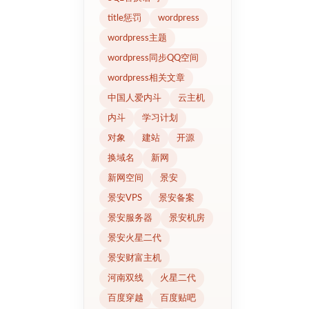
title惩罚
wordpress
wordpress主题
wordpress同步QQ空间
wordpress相关文章
中国人爱内斗
云主机
内斗
学习计划
对象
建站
开源
换域名
新网
新网空间
景安
景安VPS
景安备案
景安服务器
景安机房
景安火星二代
景安财富主机
河南双线
火星二代
百度穿越
百度贴吧