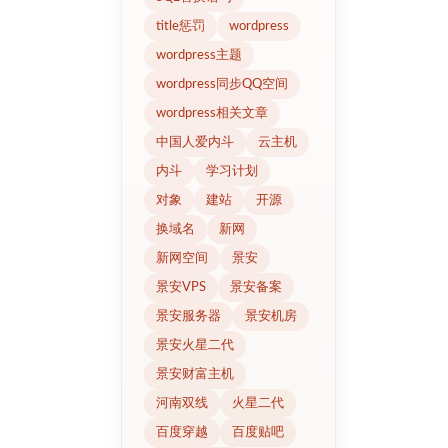
title惩罚
wordpress
wordpress主题
wordpress同步QQ空间
wordpress相关文章
中国人爱内斗
云主机
内斗
学习计划
对象
建站
开源
换域名
新网
新网空间
景安
景安VPS
景安备案
景安服务器
景安机房
景安火星二代
景安财富主机
河南双线
火星二代
百度穿越
百度贴吧