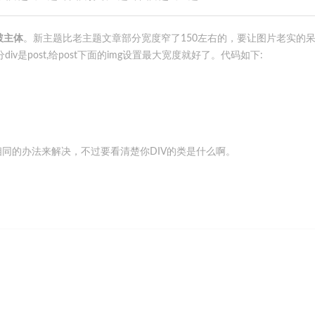
破主体
。新主题比老主题文章部分宽度窄了150左右的，要让图片老实的
v是post,给post下面的img设置最大宽度就好了。代码如下:
同的办法来解决，不过要看清楚你DIV的类是什么啊。