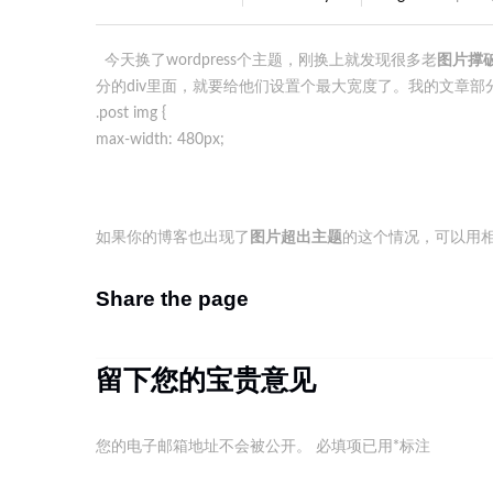
今天换了wordpress个主题，刚换上就发现很多老
图片撑
分的div里面，就要给他们设置个最大宽度了。我的文章部分di
.post img {
max-width: 480px;
如果你的博客也出现了
图片超出主题
的这个情况，可以用相
Share the page
留下您的宝贵意见
您的电子邮箱地址不会被公开。
必填项已用
*
标注