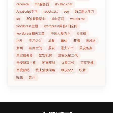
canonical
ftp服务器
ilouhao.com
JavaScript学习
robots.txt
seo
SEO新人学习
sql
SQL替换语句
title惩罚
wordpress
wordpress主题
wordpress同步QQ空间
wordpress相关文章
中国人爱内斗
云主机
内斗
学习计划
对象
建站
开源
换域名
新网
新网空间
景安
景安VPS
景安备案
景安服务器
景安机房
景安火星二代
景安财富主机
河南双线
火星二代
百度穿越
百度贴吧
线上活动策略
细说php
织梦
蝗虫
郑州