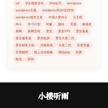
sql
SQL替换语句
title惩罚
wordpress
wordpress主题
wordpress同步QQ空间
wordpress相关文章
中国人爱内斗
云主机
内斗
学习计划
对象
建站
开源
换域名
新网
新网空间
景安
景安VPS
景安备案
景安服务器
景安机房
景安火星二代
景安财富主机
河南双线
火星二代
百度穿越
百度贴吧
线上活动策略
细说php
织梦
蝗虫
郑州