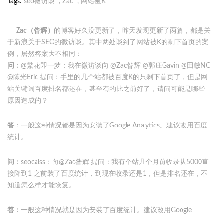
Tags
seo微访谈
,
Zac
,
网站被K
Zac（昝辉）
的博客好久没更新了，昨天发现更新了两篇，都是关
于新浪关于SEO的微访谈。其中两处谈到了网站被K的剩下首页的案
例，居然答案大不相同：
问：
@繁花即一梦：我在微访谈向 @Zac昝辉 @郭庄Gavin @田敏NC
@陈光Eric 提问：手里的几个站都被百度K的只剩下首页了，但是网
站关键词百度排名都还在，甚至有的比之前好了，请问可能是哪些
原因造成的？
答：
一般这种情况都是因为安装了Google Analytics。建议改用百度
统计。
问：
seocalss：向@Zac昝辉 提问：我有个站几个月前收录从5000直
接降到1 之前装了百度统计，到现在收录还是1，但是排名还在，不
知道怎么样才能恢复。
答：
一般这种情况就是因为安装了百度统计。建议改用Google