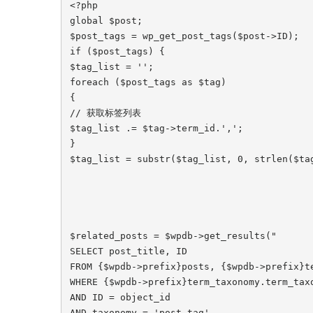
<?php

global $post;

$post_tags = wp_get_post_tags($post->ID);

if ($post_tags) {

$tag_list = '';

foreach ($post_tags as $tag)

{

// 获取标签列表

$tag_list .= $tag->term_id.',';

}

$tag_list = substr($tag_list, 0, strlen($tag
$related_posts = $wpdb->get_results("

SELECT post_title, ID

FROM {$wpdb->prefix}posts, {$wpdb->prefix}te
WHERE {$wpdb->prefix}term_taxonomy.term_tax
AND ID = object_id

AND taxonomy = 'post_tag'
