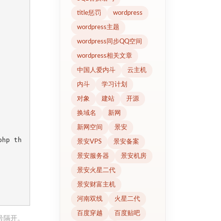
title惩罚
wordpress
wordpress主题
wordpress同步QQ空间
wordpress相关文章
中国人爱内斗
云主机
内斗
学习计划
对象
建站
开源
换域名
新网
新网空间
景安
php th
景安VPS
景安备案
景安服务器
景安机房
景安火星二代
景安财富主机
河南双线
火星二代
百度穿越
百度贴吧
号隔开。