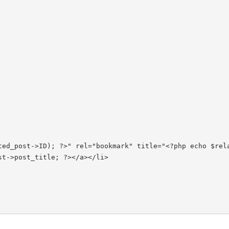
ted_post->ID); ?>" rel="bookmark" title="<?php echo $rel
t->post_title; ?></a></li>
