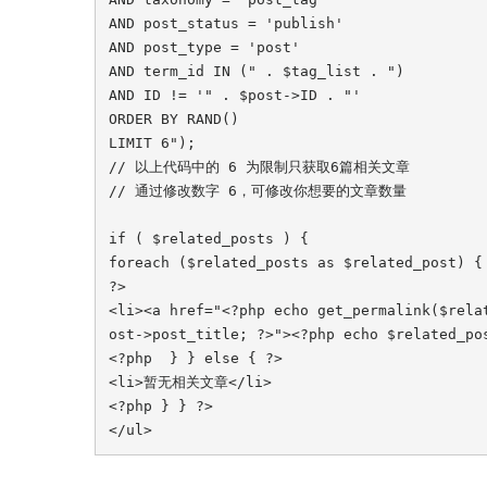
AND post_status = 'publish'

AND post_type = 'post'

AND term_id IN (" . $tag_list . ")

AND ID != '" . $post->ID . "'

ORDER BY RAND()

LIMIT 6");

// 以上代码中的 6 为限制只获取6篇相关文章

// 通过修改数字 6，可修改你想要的文章数量

if ( $related_posts ) {

foreach ($related_posts as $related_post) {

?>

<li><a href="<?php echo get_permalink($rela
ost->post_title; ?>"><?php echo $related_pos
<?php  } } else { ?>

<li>暂无相关文章</li>

<?php } } ?>

</ul>