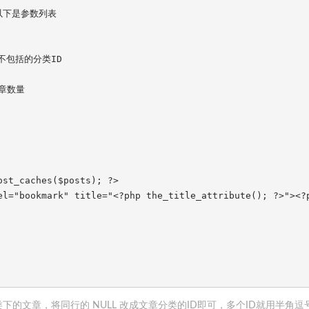
以下是参数列表

/ 不包括的分类ID

文章数量

st_caches($posts); ?>

el="bookmark" title="<?php the_title_attribute(); ?>"><?
下的文章，将同行的 NULL 改成文章分类的ID即可，多个ID就用半角逗