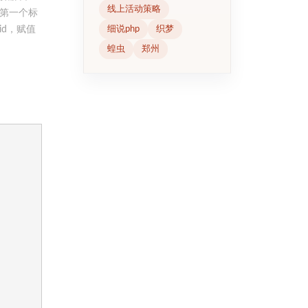
线上活动策略
非第一个标
d，赋值
细说php
织梦
蝗虫
郑州