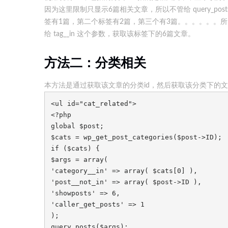
因为这里限制只显示6篇相关文章，所以不管给 query_post
签有1篇，第二个标签有2篇，第三个有3篇。。。。。。
给 tag__in 这个参数，获取该标签下的6篇文章。
方法二：分类相关
本方法是通过获取该文章的分类id，然后获取该分类下的
<ul id="cat_related">

<?php

global $post;

$cats = wp_get_post_categories($post->ID);

if ($cats) {

$args = array(

'category__in' => array( $cats[0] ),

'post__not_in' => array( $post->ID ),

'showposts' => 6,

'caller_get_posts' => 1

);

query_posts($args);
