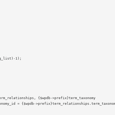
_list)-1);

rm_relationships, {$wpdb->prefix}term_taxonomy

onomy_id = {$wpdb->prefix}term_relationships.term_taxonom