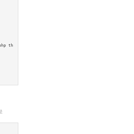
php th
是