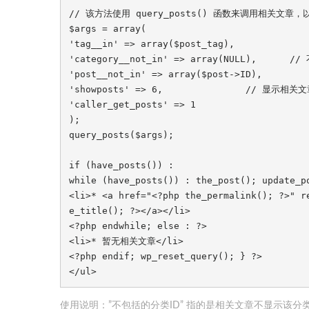
// 该方法使用 query_posts() 函数来调用相关文章，
$args = array(

'tag__in' => array($post_tag),

'category__not_in' => array(NULL),      /
'post__not_in' => array($post->ID),

'showposts' => 6,               // 显示相关
'caller_get_posts' => 1

);

query_posts($args);

if (have_posts()) :

while (have_posts()) : the_post(); update_po
<li>* <a href="<?php the_permalink(); ?>" r
e_title(); ?></a></li>

<?php endwhile; else : ?>

<li>* 暂无相关文章</li>

<?php endif; wp_reset_query(); } ?>

</ul>
使用说明：”不包括的分类ID” 指的是相关文章不显示该分类