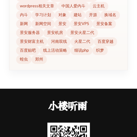
wordpress相关文章
中国人爱内斗
云主机
内斗
学习计划
对象
建站
开源
换域名
新网
新网空间
景安
景安VPS
景安备案
景安服务器
景安机房
景安火星二代
景安财富主机
河南双线
火星二代
百度穿越
百度贴吧
线上活动策略
细说php
织梦
蝗虫
郑州