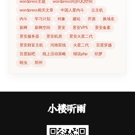
wordpress主题
wordpress同步QQ空间
wordpress相关文章
中国人爱内斗
云主机
内斗
学习计划
对象
建站
开源
换域名
新网
新网空间
景安
景安VPS
景安备案
景安服务器
景安机房
景安火星二代
景安财富主机
河南双线
火星二代
百度穿越
百度贴吧
线上活动策略
细说php
织梦
蝗虫
郑州