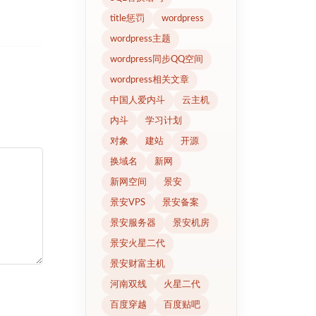
title惩罚
wordpress
wordpress主题
wordpress同步QQ空间
wordpress相关文章
中国人爱内斗
云主机
内斗
学习计划
对象
建站
开源
换域名
新网
新网空间
景安
景安VPS
景安备案
景安服务器
景安机房
景安火星二代
景安财富主机
河南双线
火星二代
百度穿越
百度贴吧