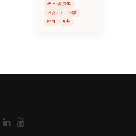
线上活动策略
细说php
织梦
蝗虫
郑州