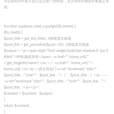
可以在RSS中加入自己定义的一些内容，至少在RSS地址中看是正常
的。
function wpdaxue_feed_copyright($content) {
if(is_feed()) {
$post_title = get_the_title(); //获取原文标题
$post_link = get_permalink($post->ID); //获取原文链接
$output = ‘<p><span style=”font-weight:bold;text-shadow:0 1px 0
#ddd;”>声明:版权所有</span> <a href=”‘. home_url().'”
>’.get_bloginfo(‘name’).'</a> —— <a href=”‘. home_url().'”>’.
home_url().'</a><br />原文传送门<a rel=”bookmark” title=”‘ .
$post_title . ‘” href=”‘ . $post_link . ‘”>《 ‘ . $post_title . ‘》</a> ——
<a rel=”bookmark” title=”‘ . $post_title . ‘” href=”‘ . $post_link . ‘”>’ .
$post_link . ‘</a></p>’;
$content = $content . $output ;
}
return $content;
}