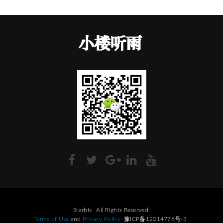
Starbis
All Rights Reserved
Terms of Use
and
Privacy Policy
豫ICP备12014776号-3