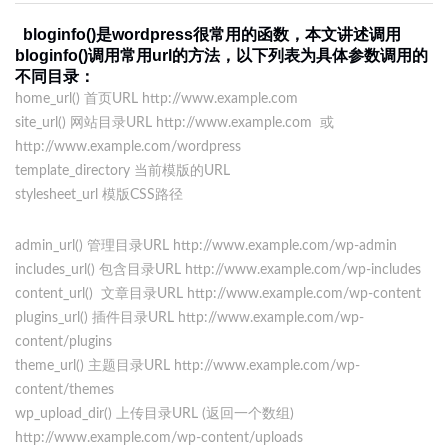
bloginfo()是wordpress很常用的函数，本文讲述调用
bloginfo()调用常用url的方法，以下列表为具体参数调用的
不同目录：
home_url() 首页URL http://www.example.com
site_url() 网站目录URL http://www.example.com 或
http://www.example.com/wordpress
template_directory 当前模版的URL
stylesheet_url 模版CSS路径
admin_url() 管理目录URL http://www.example.com/wp-admin
includes_url() 包含目录URL http://www.example.com/wp-includes
content_url() 文章目录URL http://www.example.com/wp-content
plugins_url() 插件目录URL http://www.example.com/wp-
content/plugins
theme_url() 主题目录URL http://www.example.com/wp-
content/themes
wp_upload_dir() 上传目录URL (返回一个数组)
http://www.example.com/wp-content/uploads