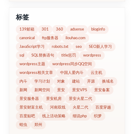
标签
139邮箱
301
360
adsense
bloginfo
canonical
ftp服务器
ilouhao.com
JavaScript学习
robots.txt
seo
SEO新人学习
sql
SQL替换语句
title惩罚
wordpress
wordpress主题
wordpress同步QQ空间
wordpress相关文章
中国人爱内斗
云主机
内斗
学习计划
对象
建站
开源
换域名
新网
新网空间
景安
景安VPS
景安备案
景安服务器
景安机房
景安火星二代
景安财富主机
河南双线
火星二代
百度穿越
百度贴吧
线上活动策略
细说php
织梦
蝗虫
郑州