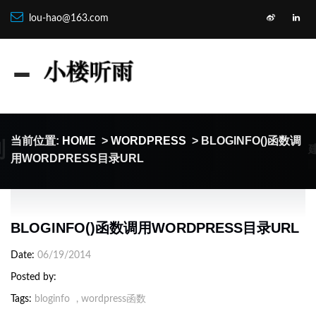
lou-hao@163.com
制
当前位置:
HOME
>
WORDPRESS
> BLOGINFO()函数调
用WORDPRESS目录URL
BLOGINFO()函数调用WORDPRESS目录URL
Date
06/19/2014
Posted by
Tags
bloginfo
,
wordpress函数