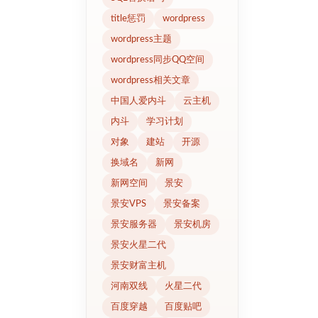
title惩罚
wordpress
wordpress主题
wordpress同步QQ空间
wordpress相关文章
中国人爱内斗
云主机
内斗
学习计划
对象
建站
开源
换域名
新网
新网空间
景安
景安VPS
景安备案
景安服务器
景安机房
景安火星二代
景安财富主机
河南双线
火星二代
百度穿越
百度贴吧