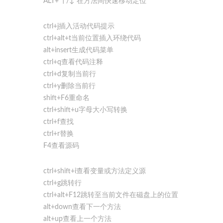
ALT+ ↑/↓ 在方法间快速移动定位
ctrl+j插入活动代码提示
ctrl+alt+t当前位置插入环绕代码
alt+insert生成代码菜单
ctrl+q查看代码注释
ctrl+d复制当前行
ctrl+y删除当前行
shift+F6重命名
ctrl+shift+u字母大小写转换
ctrl+f查找
ctrl+r替换
F4查看源码
ctrl+shift+i查看变量或方法定义源
ctrl+g跳转行
ctrl+alt+F12跳转至当前文件在磁盘上的位置
alt+down查看下一个方法
alt+up查看上一个方法