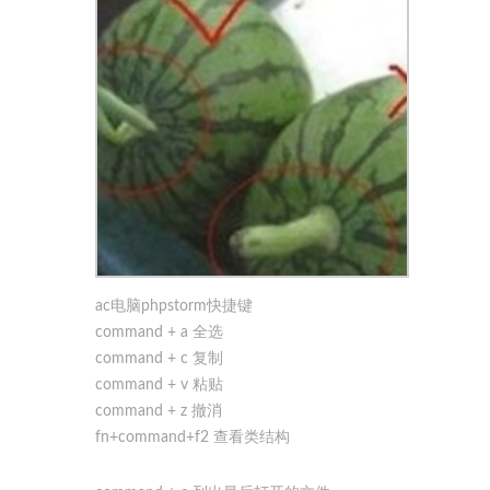
ac电脑phpstorm快捷键
command + a 全选
command + c 复制
command + v 粘贴
command + z 撤消
fn+command+f2 查看类结构