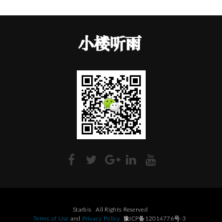
Starbis
All Rights Reserved
Terms of Use
and
Privacy Policy
豫ICP备12014776号-3