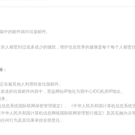
箱中的邮件就叫垃圾邮件。
的人都受到过或多或少的骚扰，维护信息世界的健康是每个每个人都责
畴：
以或者正在被其他人利用转发垃圾邮件。
发送的垃圾邮件内容中，受益网站IP地址为我中心IDC机房IP地址。
服务。
信息系统国际联网保密管理规定》、《中华人民共和国计算机信息系统
《中华人民共和国计算机信息网络国际联网管理暂行规定》及其实施办法
的任何行为及其结果承担全部责任。
在任何情况下，我中心在收到用户以
子邮件通知或电话通知，在工作日的3小时后，我中心如没有收到任何反馈