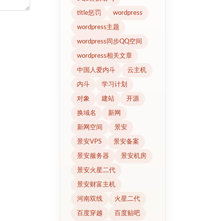
title惩罚
wordpress
wordpress主题
wordpress同步QQ空间
wordpress相关文章
中国人爱内斗
云主机
内斗
学习计划
对象
建站
开源
换域名
新网
新网空间
景安
景安VPS
景安备案
景安服务器
景安机房
景安火星二代
景安财富主机
河南双线
火星二代
百度穿越
百度贴吧