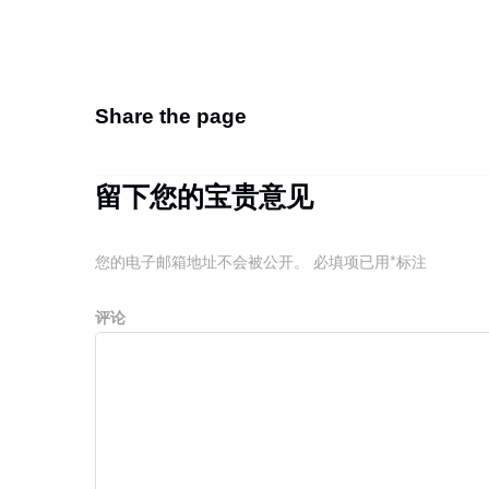
法，将表示用户默认许可我中心对其投诉但未加处理的服
维护健康信息环境从我做起，景安垃圾邮件打击是为大家
Share the page
留下您的宝贵意见
您的电子邮箱地址不会被公开。
必填项已用
*
标注
评论