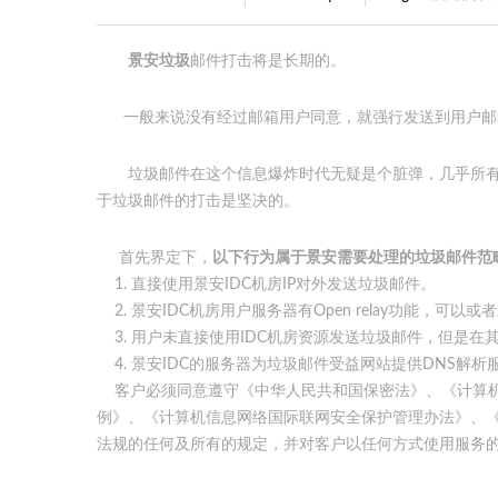
景安垃圾
邮件打击将是长期的。
一般来说没有经过邮箱用户同意，就强行发送到用户邮
垃圾邮件在这个信息爆炸时代无疑是个脏弹，几乎所有
于垃圾邮件的打击是坚决的。
首先界定下，
以下行为属于景安需要处理的垃圾邮件范
1. 直接使用景安IDC机房IP对外发送垃圾邮件。
2. 景安IDC机房用户服务器有Open relay功能，可
3. 用户未直接使用IDC机房资源发送垃圾邮件，但是在其
4. 景安IDC的服务器为垃圾邮件受益网站提供DNS解析
客户必须同意遵守《中华人民共和国保密法》、《计算机
例》、《计算机信息网络国际联网安全保护管理办法》、
法规的任何及所有的规定，并对客户以任何方式使用服务
垃圾邮件组织投诉后，立即会向被投诉IP的联系人发送电