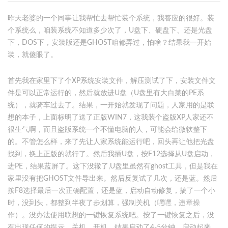
昨天老婆的一个同事让我帮忙去帮忙装个系统，我答应的很好。装
个系统么，咱装系统不知道多少次了，U盘下、硬盘下、还是光盘
下，DOS下，安装版还是GHOST咱都弄过，怕啥？结果我一开始
装，就傻眼了。
首先我在家里下了个XP系统安装文件，解压测试了下，安装文件文
件是可以正常运行的，然后就放进U盘（U盘里有大白菜的PE系
统），就骑车过去了。结果，一开始就发现了问题，人家用的是联
想的本子，上面标明了送了正版WIN7，这我装个盗版XP人家还不
很生气啊，而且盗版系统一个不懂电脑的人，可能会给微软整下
的。不管怎么样，来了先让人家系统能运行吧，回头再让他把光盘
找到，换上正版的就行了。然后我插U盘，按F12选择从U盘启动，
进PE，结果蓝屏了。这下没辙了,U盘里虽然有ghost工具，但是我在
家里没有把GHOST文件导出来。然后反复试了几次，还是蓝。然后
按F8选择最后一次正确配置，还是蓝，启动自动修复，搞了一个小
时，没到头，都整到半夜了步划算，强制关机（嘿嘿，违章操
作）。没办法使用联想的一键恢复系统吧。按了一键恢复之后，没
有出现任何的提示。关机，开机，结果启动了4-5分钟，启动起来