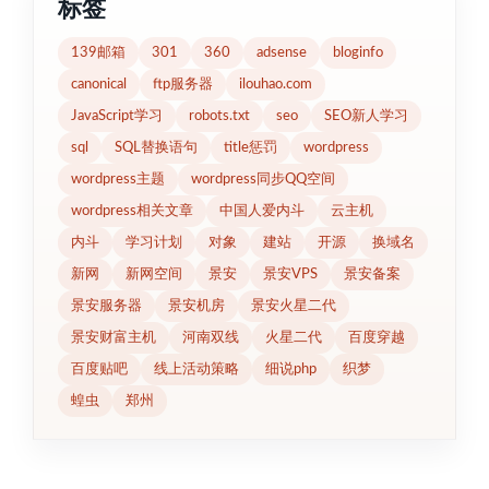
标签
139邮箱
301
360
adsense
bloginfo
canonical
ftp服务器
ilouhao.com
JavaScript学习
robots.txt
seo
SEO新人学习
sql
SQL替换语句
title惩罚
wordpress
wordpress主题
wordpress同步QQ空间
wordpress相关文章
中国人爱内斗
云主机
内斗
学习计划
对象
建站
开源
换域名
新网
新网空间
景安
景安VPS
景安备案
景安服务器
景安机房
景安火星二代
景安财富主机
河南双线
火星二代
百度穿越
百度贴吧
线上活动策略
细说php
织梦
蝗虫
郑州