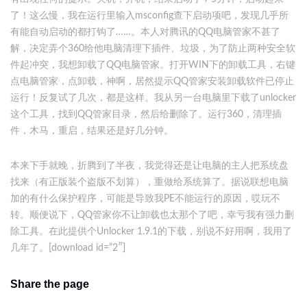
了！这么慢，我在运行里输入msconfig查下启动项吧，发现几乎所
有能自动启动的都打钩了……。本人对腾讯的QQ电脑管家不甚了
解，决定弄个360给他电脑清理下插件、垃圾，为了防止两种安全软
件起冲突，我想卸载了QQ电脑管家。打开WIN下的卸载工具，右键
点电脑管家，点卸载，神啊，居然提示QQ管家安装卸载软件已停止
运行！反复试了几次，都是这样。我从另一台电脑里下载了unlocker
这个工具，找到QQ管家目录，然后给删除了。运行360，清理插
件，木马，重启，结果还是好几分钟。
本来下手就晚，折腾到了半夜，我觉得还是让电脑的主人把系统盘
找来（有正版装个盗版不划算），重做给系统算了。据说联想电脑
加的有什么保护程序，可能是导致我PE不能运行的原因，哎玩不
转。顺便说下，QQ管家你不让卸载也太那个了吧，幸亏我有强力删
除工具。在此提供个Unlocker 1.9.1的下载，别说不好用啊，我用了
几年了。[download id=”2″]
Share the page