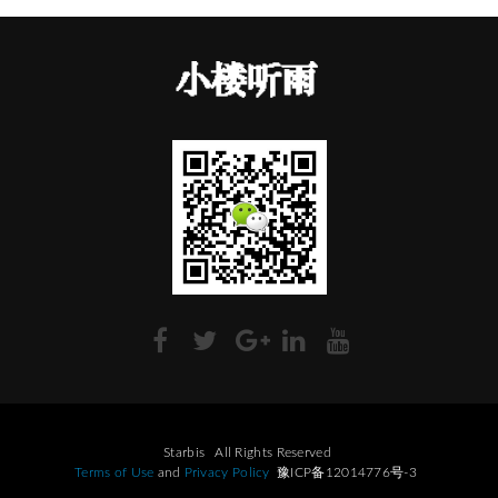
Starbis
All Rights Reserved
Terms of Use
and
Privacy Policy
豫ICP备12014776号-3