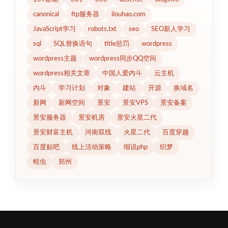
canonical
ftp服务器
ilouhao.com
JavaScript学习
robots.txt
seo
SEO新人学习
sql
SQL替换语句
title惩罚
wordpress
wordpress主题
wordpress同步QQ空间
wordpress相关文章
中国人爱内斗
云主机
内斗
学习计划
对象
建站
开源
换域名
新网
新网空间
景安
景安VPS
景安备案
景安服务器
景安机房
景安火星二代
景安财富主机
河南双线
火星二代
百度穿越
百度贴吧
线上活动策略
细说php
织梦
蝗虫
郑州