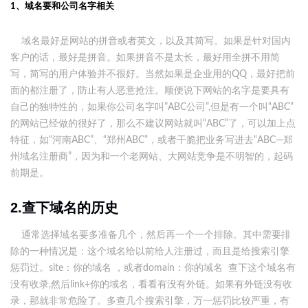
1、域名
要和公司名字相关
域名最好是网站的拼音或者英文，以及其简写。如果是针对国内
客户的话，最好是拼音。如果拼音不是太长，最好用全拼不用简
写，简写的用户体验并不很好。当然如果是企业用的QQ，最好把前
面的都注册了，防止有人恶意抢注。顺便说下网站的名字是要具有
自己的独特性的，如果你公司名字叫”ABC公司”,但是有一个叫“ABC”
的网站已经做的很好了，那么不建议网站就叫“ABC”了，可以加上点
特征，如“河南ABC”、“郑州ABC”，或者干脆把业务写进去“ABC—郑
州域名注册商”，因为和一个老网站、大网站竞争是不明智的，起码
前期是。
2.查下域名的历史
通常选择域名要多准备几个，然后再一个一个排除。其中需要排
除的一种情况是：这个域名给以前给人注册过，而且是给搜索引擎
惩罚过。site：你的
域名
，或者domain：你的域名 查下这个域名有
没有收录,然后link+你的域名，看看有没有外链。如果有外链没有收
录，那就非常危险了。多查几个搜索引擎，万一惩罚比较严重，有