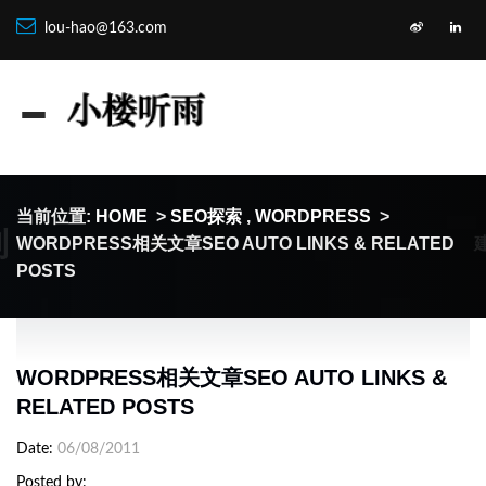
lou-hao@163.com
当前位置:
HOME
>
SEO探索
,
WORDPRESS
>
制
WORDPRESS相关文章SEO AUTO LINKS & RELATED
POSTS
WORDPRESS相关文章SEO AUTO LINKS &
RELATED POSTS
Date
06/08/2011
Posted by