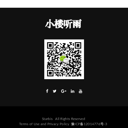
Starbis
All Rights Reserved
Terms of Use
and
Privacy Policy
豫ICP备12014776号-3