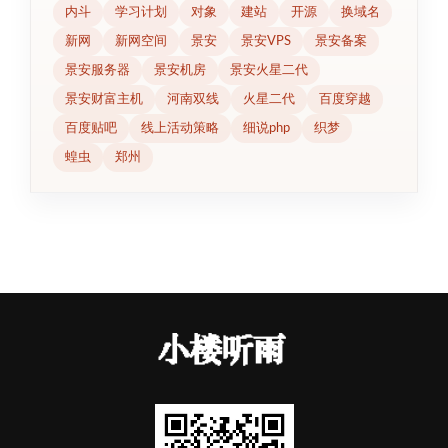
内斗
学习计划
对象
建站
开源
换域名
新网
新网空间
景安
景安VPS
景安备案
景安服务器
景安机房
景安火星二代
景安财富主机
河南双线
火星二代
百度穿越
百度贴吧
线上活动策略
细说php
织梦
蝗虫
郑州