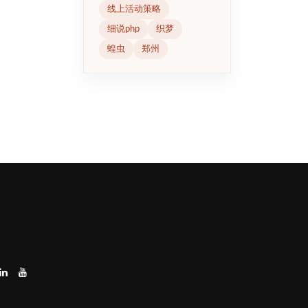
线上活动策略
细说php
织梦
蝗虫
郑州