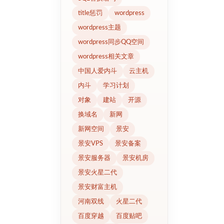
title惩罚
wordpress
wordpress主题
wordpress同步QQ空间
wordpress相关文章
中国人爱内斗
云主机
内斗
学习计划
对象
建站
开源
换域名
新网
新网空间
景安
景安VPS
景安备案
景安服务器
景安机房
景安火星二代
景安财富主机
河南双线
火星二代
百度穿越
百度贴吧