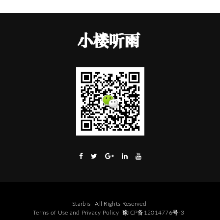
Starbis
All Rights Reserved
Terms of Use
and
Privacy Policy
豫ICP备12014776号-3