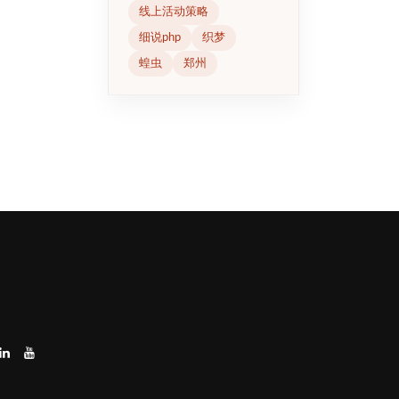
线上活动策略
细说php
织梦
蝗虫
郑州