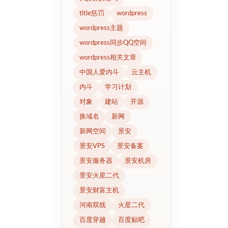
title惩罚
wordpress
wordpress主题
wordpress同步QQ空间
wordpress相关文章
中国人爱内斗
云主机
内斗
学习计划
对象
建站
开源
换域名
新网
新网空间
景安
景安VPS
景安备案
景安服务器
景安机房
景安火星二代
景安财富主机
河南双线
火星二代
百度穿越
百度贴吧