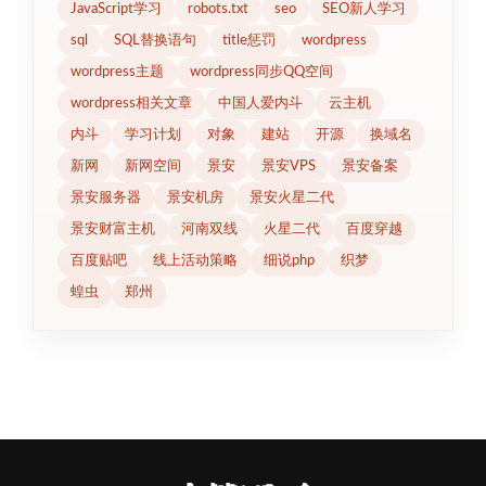
JavaScript学习
robots.txt
seo
SEO新人学习
sql
SQL替换语句
title惩罚
wordpress
wordpress主题
wordpress同步QQ空间
wordpress相关文章
中国人爱内斗
云主机
内斗
学习计划
对象
建站
开源
换域名
新网
新网空间
景安
景安VPS
景安备案
景安服务器
景安机房
景安火星二代
景安财富主机
河南双线
火星二代
百度穿越
百度贴吧
线上活动策略
细说php
织梦
蝗虫
郑州