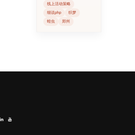
线上活动策略
细说php
织梦
蝗虫
郑州