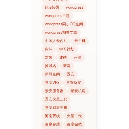
title惩罚
wordpress
wordpress主题
wordpress同步QQ空间
wordpress相关文章
中国人爱内斗
云主机
内斗
学习计划
对象
建站
开源
换域名
新网
新网空间
景安
景安VPS
景安备案
景安服务器
景安机房
景安火星二代
景安财富主机
河南双线
火星二代
百度穿越
百度贴吧