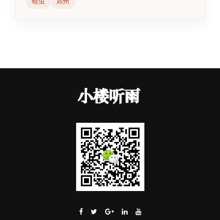
蝗虫
郑州