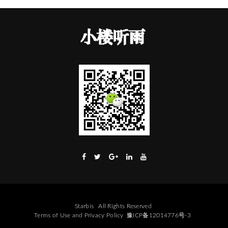
Starbis
All Rights Reserved
Terms of Use
and
Privacy Policy
豫ICP备12014776号-3