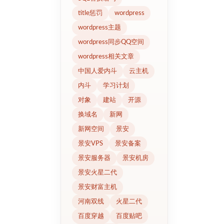
title惩罚
wordpress
wordpress主题
wordpress同步QQ空间
wordpress相关文章
中国人爱内斗
云主机
内斗
学习计划
对象
建站
开源
换域名
新网
新网空间
景安
景安VPS
景安备案
景安服务器
景安机房
景安火星二代
景安财富主机
河南双线
火星二代
百度穿越
百度贴吧