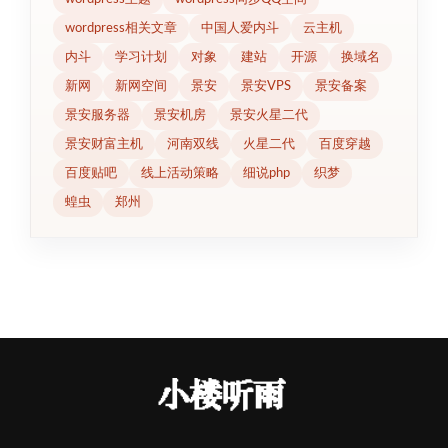
wordpress相关文章
中国人爱内斗
云主机
内斗
学习计划
对象
建站
开源
换域名
新网
新网空间
景安
景安VPS
景安备案
景安服务器
景安机房
景安火星二代
景安财富主机
河南双线
火星二代
百度穿越
百度贴吧
线上活动策略
细说php
织梦
蝗虫
郑州