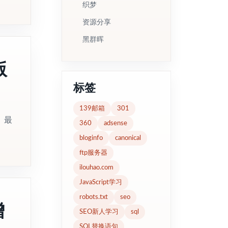
织梦
资源分享
黑群晖
版
标签
139邮箱
301
0。最
360
adsense
bloginfo
canonical
ftp服务器
ilouhao.com
JavaScript学习
robots.txt
seo
增
SEO新人学习
sql
SQL替换语句