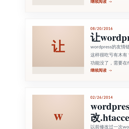
继续阅读
08/20/2016
让word
让
wordpress
这样很吃亏有木有？
功能没了，需要在funct
继续阅读
02/26/2014
wordp
w
改.htac
以前修改过一次wor