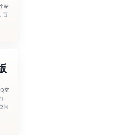
这个站
，百
版
Q空
如
空间