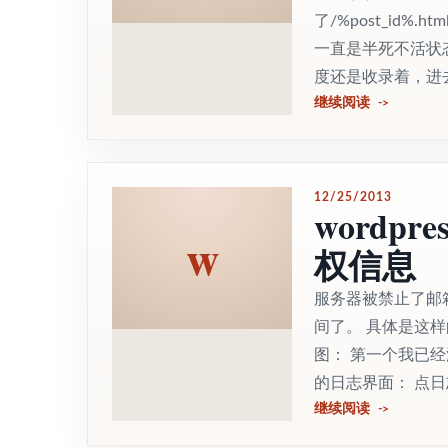
了/%post_id
一直是半死不活状
度还是收录着，进去就
继续阅读
12/25/2013
wordp
w
权信息
服务器被禁止了邮
间了。 具体是这
图： 第一个我已
的日志界面： 点日
继续阅读