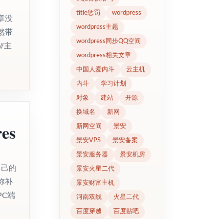
title惩罚
wordpress
章没
wordpress主题
然带
wordpress同步QQ空间
/主
wordpress相关文章
中国人爱内斗
云主机
内斗
学习计划
对象
建站
开源
换域名
新网
es
新网空间
景安
景安VPS
景安备案
景安服务器
景安机房
自己的
景安火星二代
弥补
景安财富主机
C端
河南双线
火星二代
百度穿越
百度贴吧