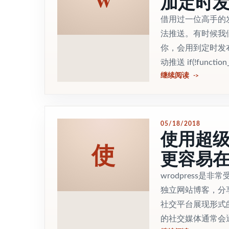
加定时
借用过一位高手的
法推送。有时候我
你，会用到定时发
动推送 if(!function_e
继续阅读
05/18/2018
使用超级变
使
更容易
wrodpress是
独立网站博客，分
社交平台展现形式
的社交媒体通常会通