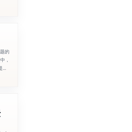
主题的
程中，
..
法