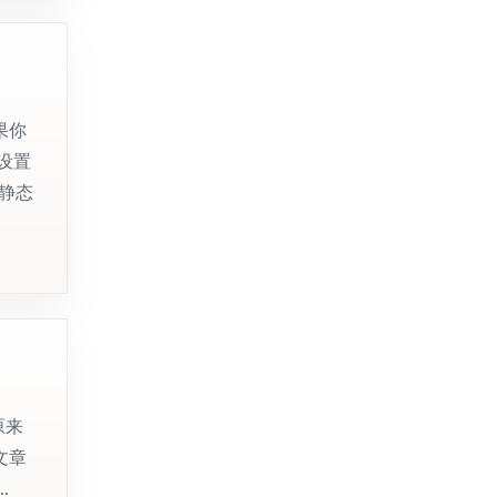
果你
章设置
的静态
原来
文章
.