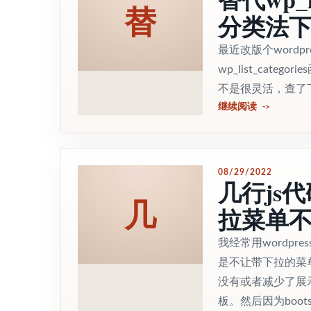
替
分类法
最近改版个word
wp_list_cat
不是很灵活，查了下资料，这
继续阅读
08/29/2022
几行js代码
几
拉菜单
我经常用wordpr
是不让带下拉的菜
没有或者减少了展
板。然后因为bootstr