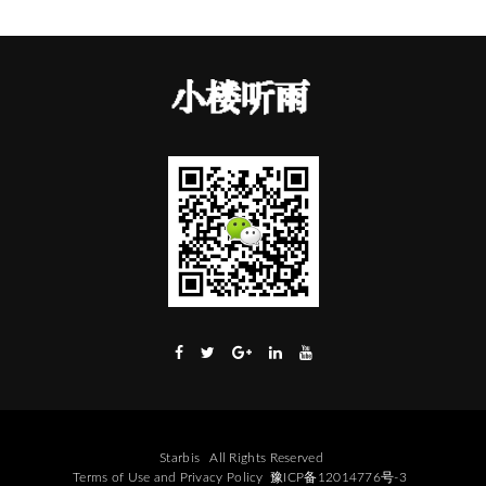
Starbis
All Rights Reserved
Terms of Use
and
Privacy Policy
豫ICP备12014776号-3