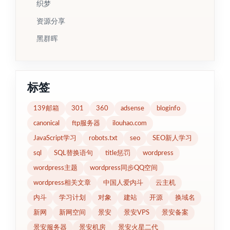
织梦
资源分享
黑群晖
标签
139邮箱
301
360
adsense
bloginfo
canonical
ftp服务器
ilouhao.com
JavaScript学习
robots.txt
seo
SEO新人学习
sql
SQL替换语句
title惩罚
wordpress
wordpress主题
wordpress同步QQ空间
wordpress相关文章
中国人爱内斗
云主机
内斗
学习计划
对象
建站
开源
换域名
新网
新网空间
景安
景安VPS
景安备案
景安服务器
景安机房
景安火星二代